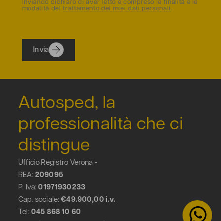
Inviando dichiaro di aver letto e compreso le finalità e le
modalità del
trattamento dei miei dati personali
.
Invia
Autosped, la
professionalità che ci
distingue
Ufficio Registro Verona -
REA:
209095
P. Iva:
01971930233
Cap. sociale:
€49.900,00 i.v.
Tel:
045 868 10 60