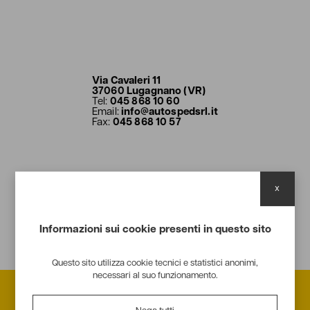
Via Cavaleri 11
37060 Lugagnano (VR)
Tel:
045 868 10 60
Email:
info@autospedsrl.it
Fax:
045 868 10 57
x
Informazioni sui cookie presenti in questo sito
Questo sito utilizza cookie tecnici e statistici anonimi,
necessari al suo funzionamento.
Vuoi avere più