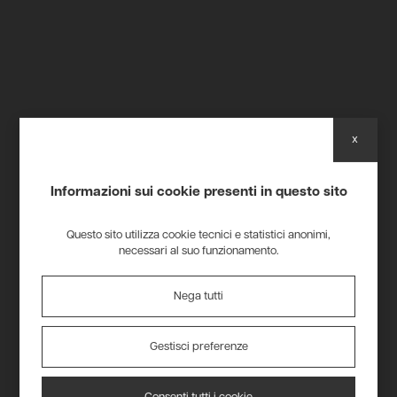
x
Informazioni sui cookie presenti in questo sito
Vittorino, assieme al
Questo sito utilizza cookie tecnici e statistici anonimi,
necessari al suo funzionamento.
fratello Luigi, comprese in
pochi anni dall’inizio
Nega tutti
attività l’importanza di
Gestisci preferenze
avere in dotazione la gru