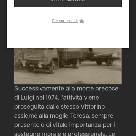
sugli autocarri.
Consenti tutti i cookie
Per saperne di più
Successivamente alla morte precoce
di Luigi nel 1974, l’attività viene
proseguita dallo stesso Vittorino
assieme alla moglie Teresa, sempre
presente e di vitale importanza per il
sostegno morale e professionale. Le